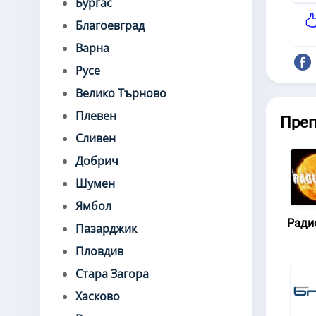
Бургас
Благоевград
Варна
Русе
Велико Търново
Плевен
Пре
Сливен
Добрич
Шумен
Ямбол
Ради
Пазарджик
Пловдив
Стара Загора
Хасково