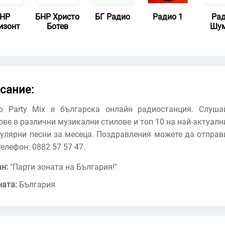
НР
БНР Христо
БГ Радио
Радио 1
Ра
изонт
Ботев
Шу
сание:
о Party Mix е българска онлайн радиостанция. Слуша
ве в различни музикални стилове и топ 10 на най-актуалн
пулярни песни за месеца. Поздравления можете да отправ
телефон: 0882 57 57 47.
н:
"
Парти зоната на България!
"
ната:
България