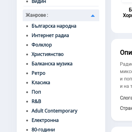
Видин
Б
Жанрове
:
Хор
Българска народна
Интернет радиа
Фолклор
Опи
Християнство
Балканска музика
Ради
миксо
Ретро
и по
Класика
и на 
Поп
Слога
R&B
Стра
Adult Contemporary
Електронна
80-години