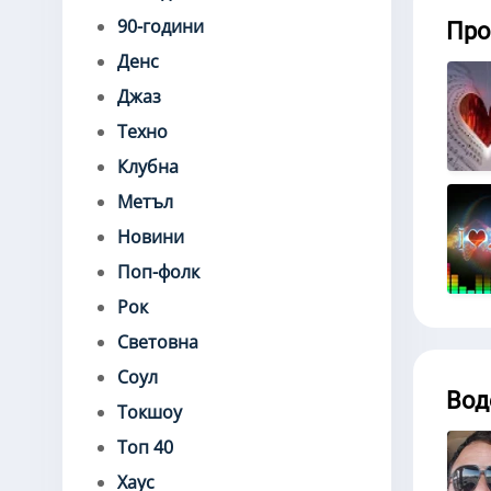
90-години
Про
Денс
Джаз
Техно
Клубна
Метъл
Новини
Поп-фолк
Рок
Световна
Соул
Вод
Токшоу
Топ 40
Хаус