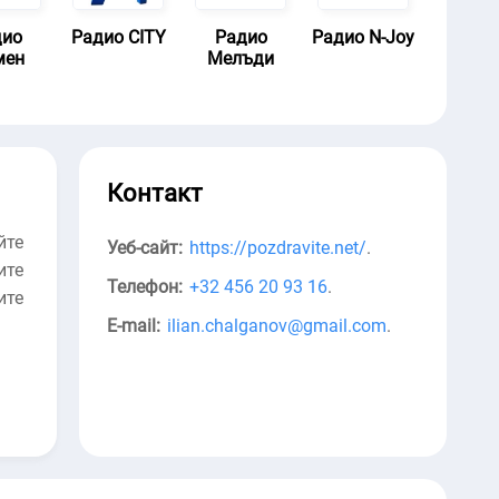
дио
Радио CITY
Радио
Радио N-Joy
мен
Мелъди
Контакт
йте
Уеб-сайт:
https://pozdravite.net/
.
ите
Телефон:
+32 456 20 93 16
.
ите
E-mail:
ilian.chalganov@gmail.com
.