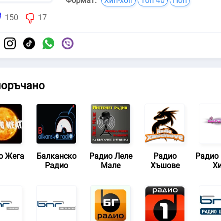
Формат:
Хип-хоп
Топ 40
Поп
150
17
поръчано
о Жега
Балканско
Радио Леле
Радио
Радио
Радио
Мале
Хъшове
Х