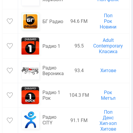
Поп
94.6 FM
Рок
БГ Радио
Новини
Adult
95.5
Contemporary
Радио 1
Класика
Радио
93.4
Хитове
Вероника
Радио 1
Рок
104.3 FM
Рок
Метъл
Поп
Радио
Денс
91.1 FM
CITY
Хип-хоп
Хитове