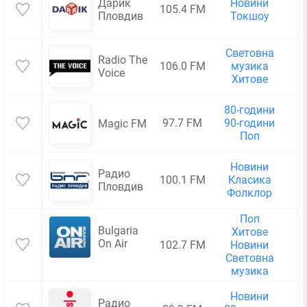
Дарик
Новини
105.4 FM
Пловдив
Токшоу
Световна
Radio The
106.0 FM
музика
Voice
Хитове
80-години
97.7 FM
90-години
Magic FM
Поп
Новини
Радио
100.1 FM
Класика
Пловдив
Фолклор
Поп
Bulgaria
Хитове
On Air
102.7 FM
Новини
Световна
музика
Новини
Радио