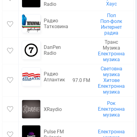
Хаус
Radio
Поп
Радио
Поп-фолк
Татковина
Интернет
радиа
Транс
DanPen
Музика
Radio
Електронна
музика
Световна
Радио
музика
Атлантик
97.0 FM
Хитове
Електронна
музика
Рок
Електронна
XRaydio
музика
Pulse FM
Електронна