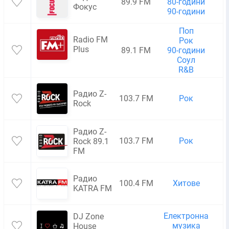
89.9 FM
80-години
Фокус
90-години
Поп
Radio FM
Рок
Plus
89.1 FM
90-години
Соул
R&B
Радио Z-
103.7 FM
Рок
Rock
Радио Z-
103.7 FM
Рок
Rock 89.1
FM
Радио
100.4 FM
Хитове
KATRA FM
Електронна
DJ Zone
музика
House