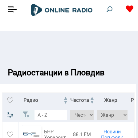
Радиостанции в Пловдив
Радио
Честота
Жанр
Ре
БНР
Новини
88.1 FM
1
Хоризонт
Поп-фолк