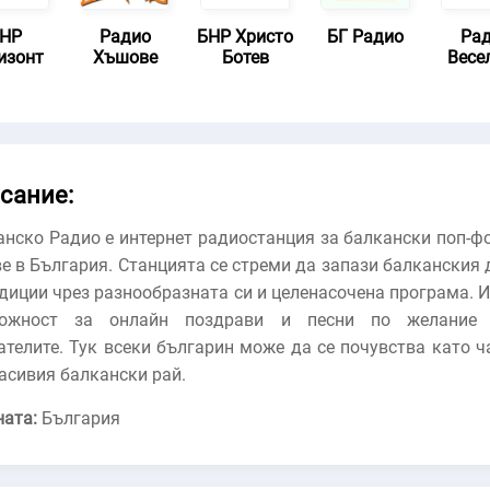
НР
Радио
БНР Христо
БГ Радио
Ра
изонт
Хъшове
Ботев
Весе
сание:
анско Радио е интернет радиостанция за балкански поп-ф
е в България. Станцията се стреми да запази балканския 
адиции чрез разнообразната си и целенасочена програма. 
ожност за онлайн поздрави и песни по желание
ателите. Тук всеки българин може да се почувства като ч
асивия балкански рай.
ната:
България