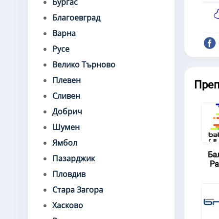
Бургас
Благоевград
Варна
Русе
Велико Търново
Плевен
Пре
Сливен
Добрич
Шумен
Ямбол
Ба
Пазарджик
Ра
Пловдив
Стара Загора
Хасково