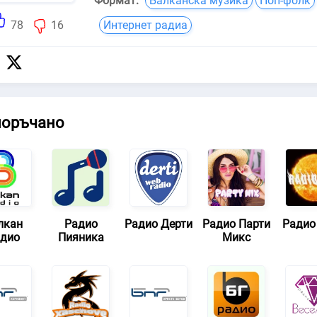
Формат:
Балканска музика
Поп-фолк
78
16
Интернет радиа
поръчано
лкан
Радио
Радио Дерти
Радио Парти
Радио
дио
Пияника
Микс