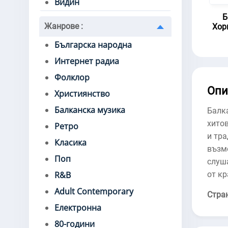
Видин
Б
Жанрове
:
Хор
Българска народна
Интернет радиа
Фолклор
Опи
Християнство
Балканска музика
Балк
хитов
Ретро
и тр
Класика
възм
Поп
слуш
от кр
R&B
Adult Contemporary
Стра
Електронна
80-години