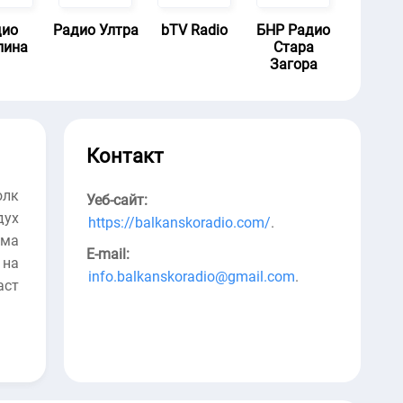
дио
Радио Ултра
bTV Radio
БНР Радио
лина
Стара
Загора
Контакт
олк
Уеб-сайт:
дух
https://balkanskoradio.com/
.
Има
E-mail:
 на
info.balkanskoradio@gmail.com
.
аст