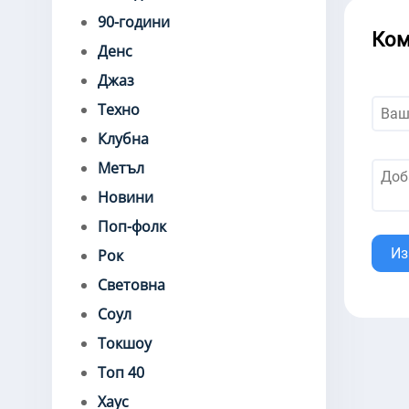
90-години
Ком
Денс
Джаз
Техно
Клубна
Метъл
Новини
Поп-фолк
Из
Рок
Световна
Соул
Токшоу
Топ 40
Хаус