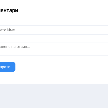
ентари
прати