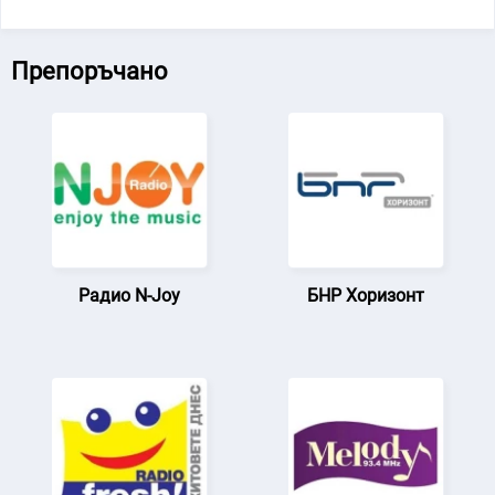
Препоръчано
Радио N-Joy
БНР Хоризонт