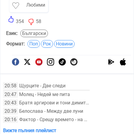
Любими
354
58
Език:
Български
Формат:
Поп
Рок
Новини
20:58
Щурците - Две следи
20:47
Молец - Недей ме пита
20:43
Братя аргирови и тони димитрова - Срещу вятъра
20:39
Белослава - Между две луни
20:16
Фактор - Срещу времето - на живо
Вижте пълния плейлист