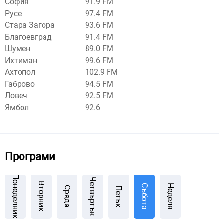
София
91.9 FM
Русе
97.4 FM
Стара Загора
93.6 FM
Благоевград
91.4 FM
Шумен
89.0 FM
Ихтиман
99.6 FM
Ахтопол
102.9 FM
Габрово
94.5 FM
Ловеч
92.5 FM
Ямбол
92.6
Програми
Понеделник
Четвъртък
Вторник
Събота
Неделя
Сряда
Петък