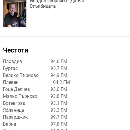
Йордан Георгиев - Данчо
Стълбицата
Честоти
Пловдив
94.6 FM
Бургас
95.7 FM
Велико Търново
94.9 FM
Плевен
104.2 FM
Гоце Делчев
93.0 FM
Малко Търново
93.8 FM
Ботевград
93.1 FM
Ябланица
93.3 FM
Пазарджик
99.7 FM
Варна
97.8 FM