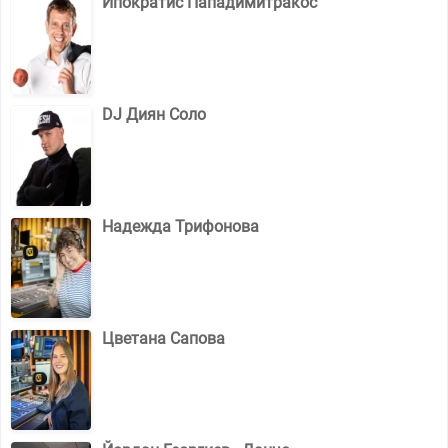
Ипократис Пападимитракос
DJ Диян Соло
Надежда Трифонова
Цветана Сапова