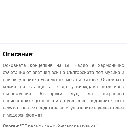
Описание:
Основната концепция на БГ Радио е хармонично
съчетание от златния век на българската поп музика и
най-актуалните съвременни местни хитове. Основната
мисия на станцията е да утвърждава позитивно
съвременния български дух, да съхранява
националните ценности и да уважава традициите, като
всичко това се представя на слушателите в увлекателен
и модерен формат.
Слоган:
"
БГ радио - само българска музика!
"