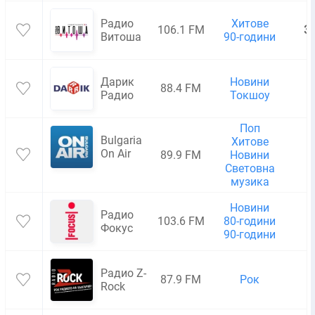
Радио
Хитове
106.1 FM
3
Витоша
90-години
Дарик
Новини
88.4 FM
7
Радио
Токшоу
Поп
Bulgaria
Хитове
On Air
89.9 FM
Новини
1
Световна
музика
Новини
Радио
103.6 FM
80-години
1
Фокус
90-години
Радио Z-
87.9 FM
Рок
8
Rock