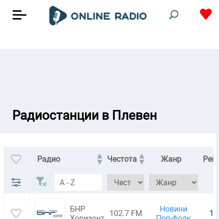
Радиостанции в Плевен
Радио
Честота
Жанр
Рей
БНР
Новини
102.7 FM
10
Хоризонт
Поп-фолк