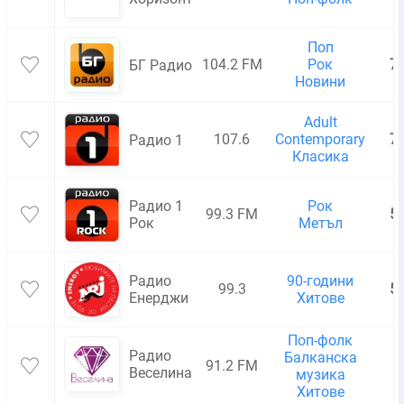
Поп
104.2 FM
Рок
7
БГ Радио
Новини
Adult
107.6
Contemporary
7
Радио 1
Класика
Радио 1
Рок
99.3 FM
5
Рок
Метъл
Радио
90-години
99.3
5
Енерджи
Хитове
Поп-фолк
Радио
Балканска
91.2 FM
4
Веселина
музика
Хитове