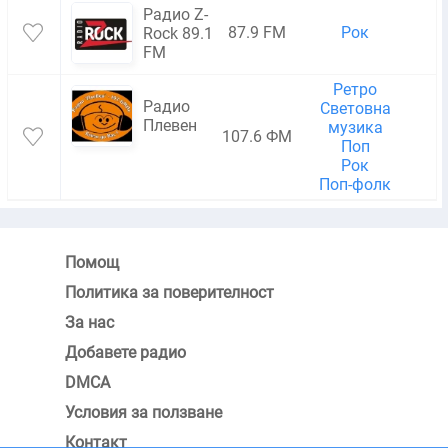
Радио Z-
87.9 FM
Рок
6
Rock 89.1
FM
Ретро
Радио
Световна
Плевен
музика
107.6 ФМ
Поп
Рок
Поп-фолк
Помощ
Политика за поверителност
За нас
Добавете радио
DMCA
Условия за ползване
Контакт