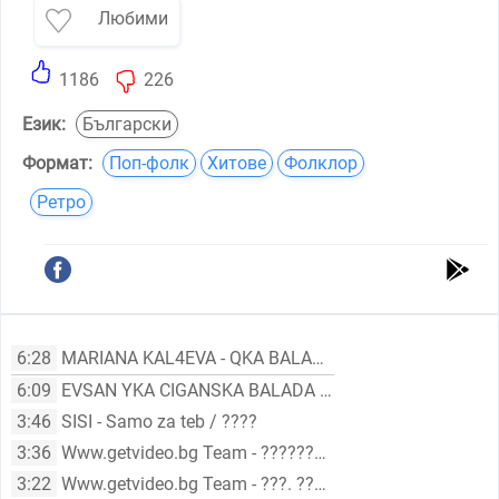
Любими
1186
226
Език:
Български
Формат:
Поп-фолк
Хитове
Фолклор
Ретро
6:28
MARIANA KAL4EVA - QKA BALADA
6:09
EVSAN YKA CIGANSKA BALADA OT SEZGIN F - 1
3:46
SISI - Samo za teb / ????
3:36
Www.getvideo.bg Team - ??????? ??????? ? ???. ???????
3:22
Www.getvideo.bg Team - ???. ??????