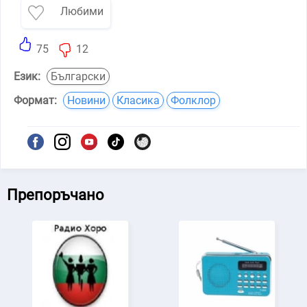
Любими
75
12
Език:
Български
Формат:
Новини
Класика
Фолклор
Препоръчано