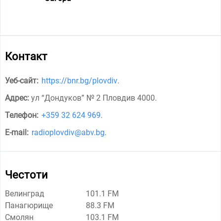
Контакт
Уеб-сайт:
https://bnr.bg/plovdiv
.
Адрес:
ул “Дондуков” № 2 Пловдив 4000
.
Телефон:
+359 32 624 969
.
E-mail:
radioplovdiv@abv.bg
.
Честоти
Велинград
101.1 FM
Панагюрище
88.3 FM
Смолян
103.1 FM