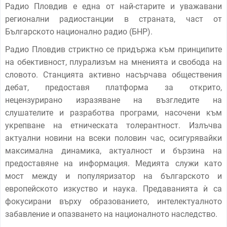
Радио Пловдив е една от най-старите и уважавани
регионални радиостанции в страната, част от
Българското национално радио (БНР).
Радио Пловдив стриктно се придържа към принципите
на обективност, плурализъм на мненията и свобода на
словото. Станцията активно насърчава обществения
дебат, предоставя платформа за открито,
нецензурирано изразяване на възгледите на
слушателите и разработва програми, насочени към
укрепване на етническата толерантност. Излъчва
актуални новини на всеки половин час, осигурявайки
максимална динамика, актуалност и бързина на
предоставяне на информация. Медията служи като
мост между и популяризатор на българското и
европейското изкуство и наука. Предаванията ѝ са
фокусирани върху образованието, интелектуалното
забавление и опазването на националното наследство.