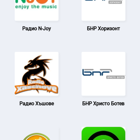
Радио N-Joy
БНР Хоризонт
Радио Хъшове
БНР Христо Ботев