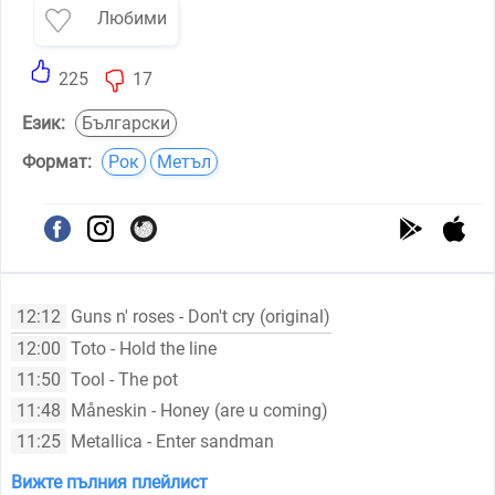
Любими
225
17
Език:
Български
Формат:
Рок
Метъл
12:12
Guns n' roses - Don't cry (original)
12:00
Toto - Hold the line
11:50
Tool - The pot
11:48
Måneskin - Honey (are u coming)
11:25
Metallica - Enter sandman
Вижте пълния плейлист