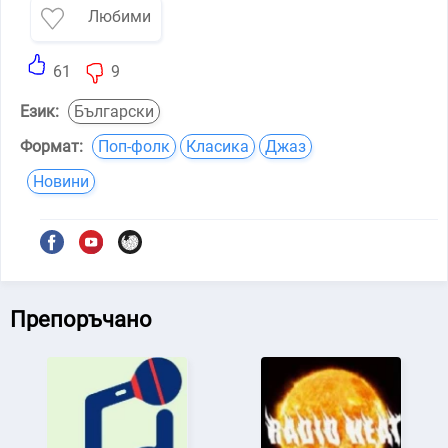
Любими
61
9
Език:
Български
Формат:
Поп-фолк
Класика
Джаз
Новини
Препоръчано