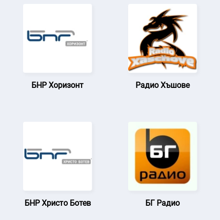
БНР Хоризонт
Радио Хъшове
БНР Христо Ботев
БГ Радио