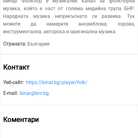
Бинар Фолклор е музикален канал за фолклорна
музика, който е част от голяма медийна група БНР.
Народната музика непрекъснато се развива. Тук
можете да намерите ансамблова, хорова,
инструментална, авторска и оригинална музика.
Страната:
България
Контакт
Уеб-сайт:
https://binar.bg/player/folk/
.
E-mail:
binar@bnr.bg
.
Коментари