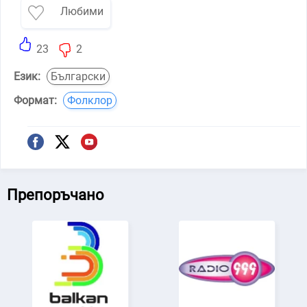
Любими
23
2
Език:
Български
Формат:
Фолклор
Препоръчано