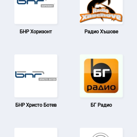
БНР Хоризонт
Радио Хъшове
БНР Христо Ботев
БГ Радио