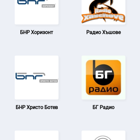
БНР Хоризонт
Радио Хъшове
БНР Христо Ботев
БГ Радио