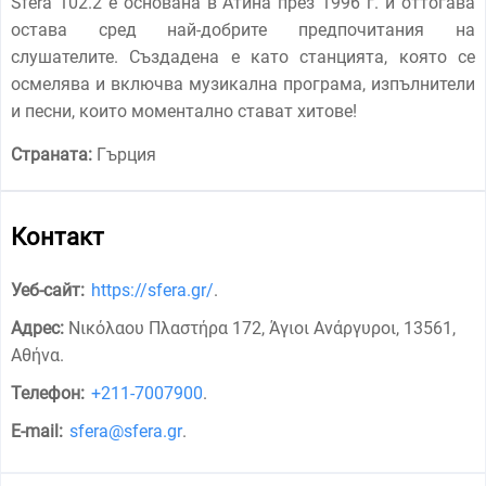
Sfera 102.2 е основана в Атина през 1996 г. и оттогава
остава сред най-добрите предпочитания на
слушателите. Създадена е като станцията, която се
осмелява и включва музикална програма, изпълнители
и песни, които моментално стават хитове!
Страната:
Гърция
Контакт
Уеб-сайт:
https://sfera.gr/
.
Адрес:
Νικόλαου Πλαστήρα 172, Άγιοι Ανάργυροι, 13561,
Αθήνα
.
Телефон:
+211-7007900
.
E-mail:
sfera@sfera.gr
.