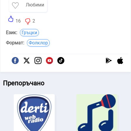
Любими
16
2
Език:
Гръцки
Формат:
Фолклор
Препоръчано