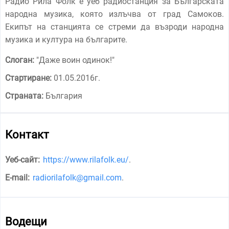
Радио Рила Фолк е уеб радиостанция за Българската
народна музика, която излъчва от град Самоков.
Екипът на станцията се стреми да възроди народна
музика и култура на българите.
Слоган:
"
Даже воин одинок!
"
Стартиране:
01.05.2016г.
Страната:
България
Контакт
Уеб-сайт:
https://www.rilafolk.eu/
.
E-mail:
radiorilafolk@gmail.com
.
Водещи