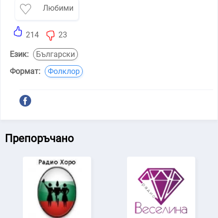
Любими
214
23
Език:
Български
Формат:
Фолклор
Препоръчано