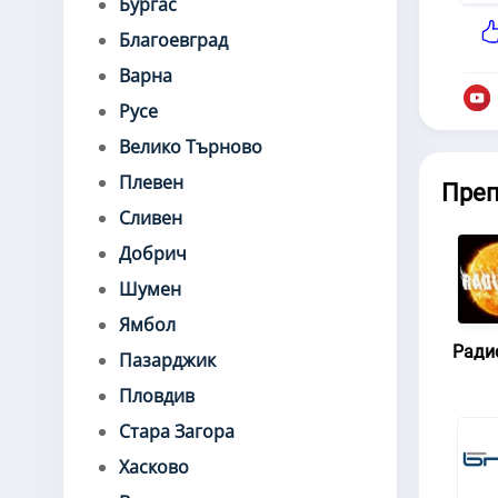
Бургас
Благоевград
Варна
Русе
Велико Търново
Плевен
Пре
Сливен
Добрич
Шумен
Ямбол
Ради
Пазарджик
Пловдив
Стара Загора
Хасково