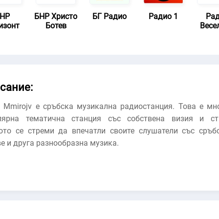
НР
БНР Христо
БГ Радио
Радио 1
Ра
изонт
Ботев
Весе
сание:
o Mmirojv е сръбска музикална радиостанция. Това е мн
лярна тематична станция със собствена визия и ст
ото се стреми да впечатли своите слушатели със сръб
е и друга разнообразна музика.