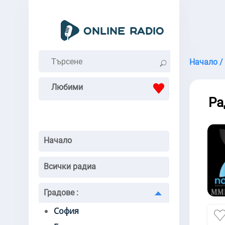
Начало /
Любими
Ра
Начало
Всички радиа
Градове
:
София