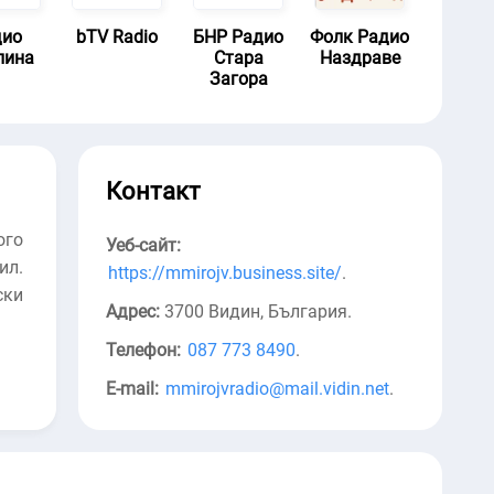
дио
bTV Radio
БНР Радио
Фолк Радио
лина
Стара
Наздраве
Загора
Контакт
ого
Уеб-сайт:
ил.
https://mmirojv.business.site/
.
ски
Адрес:
3700 Видин, България
.
Телефон:
087 773 8490
.
E-mail:
mmirojvradio@mail.vidin.net
.