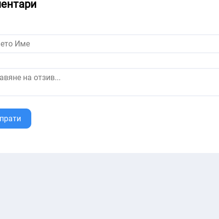
ентари
прати