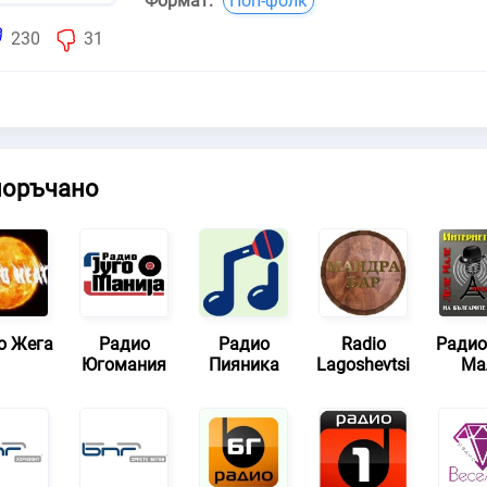
Формат:
Поп-фолк
230
31
поръчано
о Жега
Радио
Радио
Radio
Радио
Югомания
Пияника
Lagoshevtsi
Ма