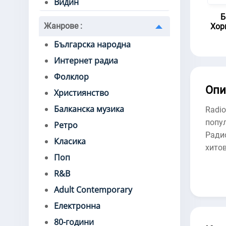
Видин
Б
Жанрове
:
Хор
Българска народна
Интернет радиа
Фолклор
Опи
Християнство
Балканска музика
Radi
попу
Ретро
Ради
Класика
хитов
Поп
R&B
Adult Contemporary
Електронна
80-години