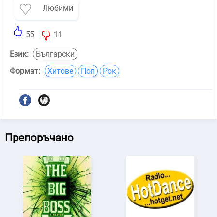
Любими
55
11
Език:
Български
Формат:
Хитове
Поп
Рок
Препоръчано