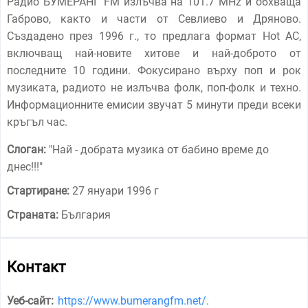
Радио БУМЕРАНГ FM излъчва на 101.7 MHz и обхваща
Габрово, както и части от Севлиево и Дряново.
Създадено през 1996 г., то предлага формат Hot AC,
включващ най-новите хитове и най-доброто от
последните 10 години. Фокусирано върху поп и рок
музиката, радиото не излъчва фолк, поп-фолк и техно.
Информационните емисии звучат 5 минути преди всеки
кръгъл час.
Слоган:
"
Най - добрата музика от бабино време до
днес!!!
"
Стартиране:
27 януари 1996 г
Страната:
България
Контакт
Уеб-сайт:
https://www.bumerangfm.net/
.