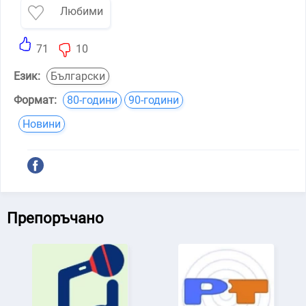
Любими
71
10
Език:
Български
Формат:
80-години
90-години
Новини
Препоръчано