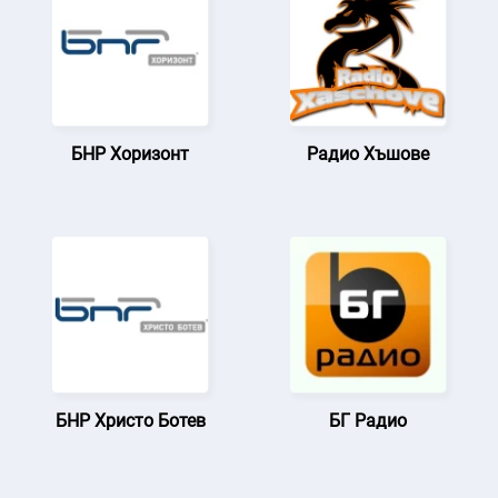
БНР Хоризонт
Радио Хъшове
БНР Христо Ботев
БГ Радио