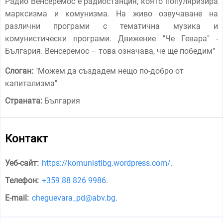
Радио Венсеремос е радиостанция, която популяризира
марксизма и комунизма. На живо озвучаване на
различни програми с тематична музика и
комунистически програми. Движение "Че Гевара" -
България. Венсеремос – това означава, че ще победим”
Слоган:
"
Можем да създадем нещо по-добро от
капитализма
"
Страната:
България
Контакт
Уеб-сайт:
https://komunistibg.wordpress.com/
.
Телефон:
+359 88 826 9986
.
E-mail:
cheguevara_pd@abv.bg
.