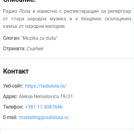
Радио Лола е известно с респектиращия си репертоар
от стара народна музика и е безценен скъпоценен
камък от народни мелодии.
Слоган:
"
Muzika za dušu
"
Страната:
Сърбия
Контакт
Уеб-сайт:
https://radiolola.rs/
.
Адрес:
Alekse Nenadovića 19/21
.
Телефон:
+381 11 3087646
.
E-mail:
marketing@radiolola.rs
.