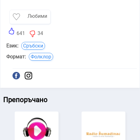
Любими
641
34
Език:
Cръбски
Формат:
Фолклор
Препоръчано