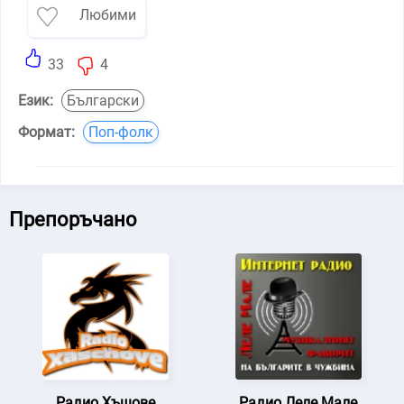
Любими
33
4
Език:
Български
Формат:
Поп-фолк
Препоръчано
Радио Хъшове
Радио Леле Мале