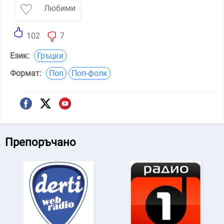
Любими
102
7
Език:
Гръцки
Формат:
Поп
Поп-фолк
Препоръчано