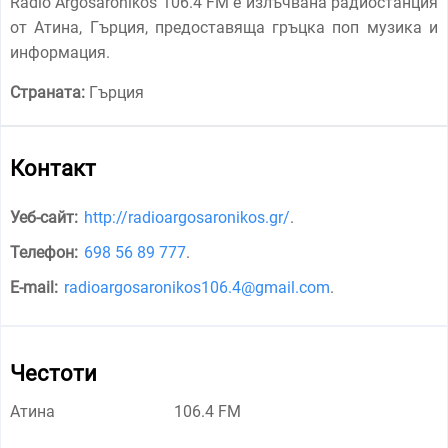
Radio Argosaronikos 106.4 FM е излъчвана радиостанция
от Атина, Гърция, предоставяща гръцка поп музика и
информация.
Страната:
Гърция
Контакт
Уеб-сайт:
http://radioargosaronikos.gr/
.
Телефон:
698 56 89 777
.
E-mail:
radioargosaronikos106.4@gmail.com
.
Честоти
Атина
106.4 FM