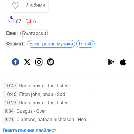
Любими
67
6
Език:
Български
Формат:
Електронна музика
Топ 40
10:47
Radio nova - Just listen!
10:46
Elton john, pnau - Sad
10:23
Radio nova - Just listen!
9:34
Gusgus - Over
9:21
Claptone, nathan nicholson - Heartbeat
Вижте пълния плейлист