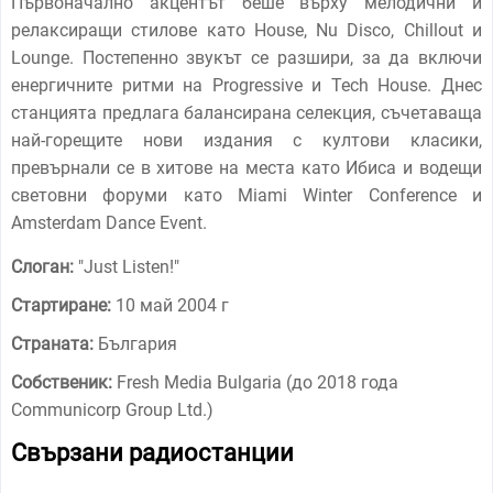
Първоначално акцентът беше върху мелодични и
релаксиращи стилове като House, Nu Disco, Chillout и
Lounge. Постепенно звукът се разшири, за да включи
енергичните ритми на Progressive и Tech House. Днес
станцията предлага балансирана селекция, съчетаваща
най-горещите нови издания с култови класики,
превърнали се в хитове на места като Ибиса и водещи
световни форуми като Miami Winter Conference и
Amsterdam Dance Event.
Слоган:
"
Just Listen!
"
Стартиране:
10 май 2004 г
Страната:
България
Собственик:
Fresh Media Bulgaria (до 2018 года
Communicorp Group Ltd.)
Свързани радиостанции