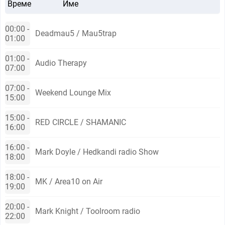
Време
Име
00:00 -
Deadmau5 / Mau5trap
01:00
01:00 -
Audio Therapy
07:00
07:00 -
Weekend Lounge Mix
15:00
15:00 -
RED CIRCLE / SHAMANIC
16:00
16:00 -
Mark Doyle / Hedkandi radio Show
18:00
18:00 -
MK / Area10 on Air
19:00
20:00 -
Mark Knight / Toolroom radio
22:00