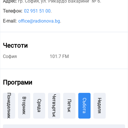
Адрес:
гр. София, ул.”Рикардо Вакарини” № 6
.
Телефон:
02 951 51 00
.
E-mail:
office@radionova.bg
.
Честоти
София
101.7 FM
Програми
Понеделник
Четвъртък
Вторник
Събота
Неделя
Сряда
Петък