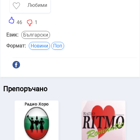
Любими
46
1
Език:
Български
Формат:
Новини
Поп
Препоръчано