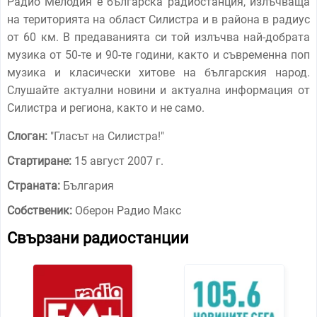
Радио Мелодия е българска радиостанция, излъчваща
на територията на област Силистра и в района в радиус
от 60 км. В предаванията си той излъчва най-добрата
музика от 50-те и 90-те години, както и съвременна поп
музика и класически хитове на българския народ.
Слушайте актуални новини и актуална информация от
Силистра и региона, както и не само.
Слоган:
"
Гласът на Силистра!
"
Стартиране:
15 август 2007 г.
Страната:
България
Собственик:
Оберон Радио Макс
Свързани радиостанции