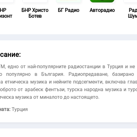
НР
БНР Христо
БГ Радио
Авторадио
Ра
изонт
Ботев
Шу
сание:
FM, едно от най-популярните радиостанции в Турция и не 
о популярно в България. Радиопредаване, базирано
ка етническа музика и нейните подсегменти, включва гла
доброто от арабеск фентъзи, турска народна музика и тур
ическа музика от миналото до настоящето.
ната:
Турция