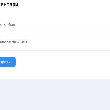
ентари
прати