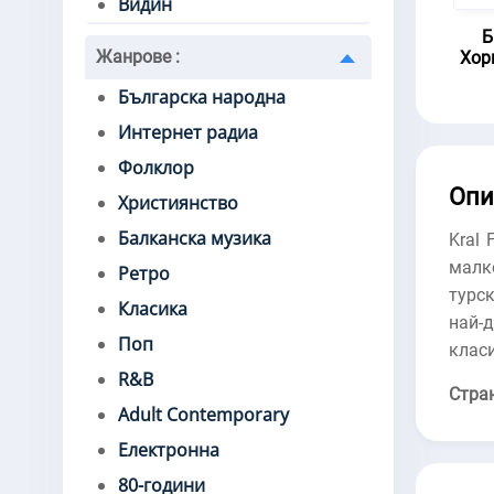
Видин
Б
Жанрове
:
Хор
Българска народна
Интернет радиа
Фолклор
Опи
Християнство
Балканска музика
Kral 
малк
Ретро
турс
Класика
най-
Поп
клас
R&B
Стра
Adult Contemporary
Електронна
80-години