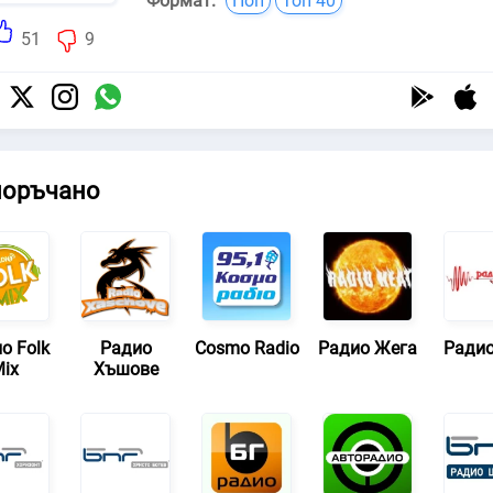
Формат:
Поп
Топ 40
51
9
поръчано
о Folk
Радио
Cosmo Radio
Радио Жега
Ради
ix
Хъшове