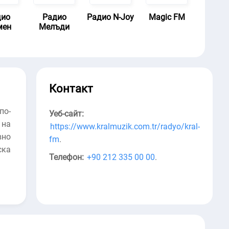
дио
Радио
Радио N-Joy
Magic FM
мен
Мелъди
Контакт
по-
Уеб-сайт:
 на
https://www.kralmuzik.com.tr/radyo/kral-
вно
fm
.
ска
Телефон:
+90 212 335 00 00
.