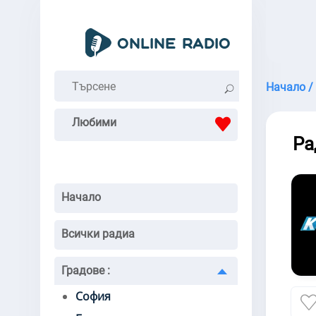
Начало /
Любими
Ра
Начало
Всички радиа
Градове
:
София