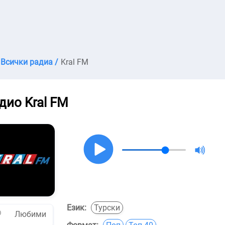
Всички радиа /
Kral FM
дио Kral FM
Език:
Турски
Любими