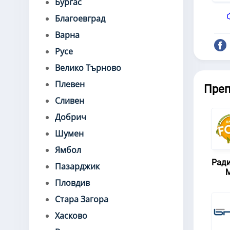
Бургас
Благоевград
Варна
Русе
Велико Търново
Плевен
Пре
Сливен
Добрич
Шумен
Ямбол
Ради
Пазарджик
M
Пловдив
Стара Загора
Хасково