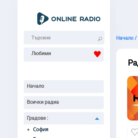
Начало /
Любими
Ра
Начало
Всички радиа
Градове
:
София