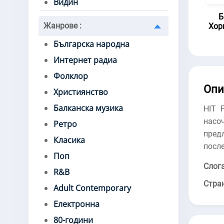
Видин
Б
Жанрове
:
Хор
Българска народна
Интернет радиа
Фолклор
Опи
Християнство
Балканска музика
HIT 
насо
Ретро
пред
Класика
после
Поп
Слога
R&B
Стра
Adult Contemporary
Електронна
80-години