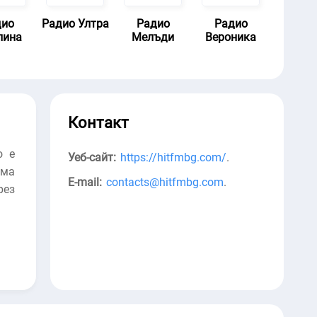
дио
Радио Ултра
Радио
Радио
лина
Мелъди
Вероника
Контакт
о е
Уеб-сайт:
https://hitfmbg.com/
.
ама
E-mail:
contacts@hitfmbg.com
.
рез