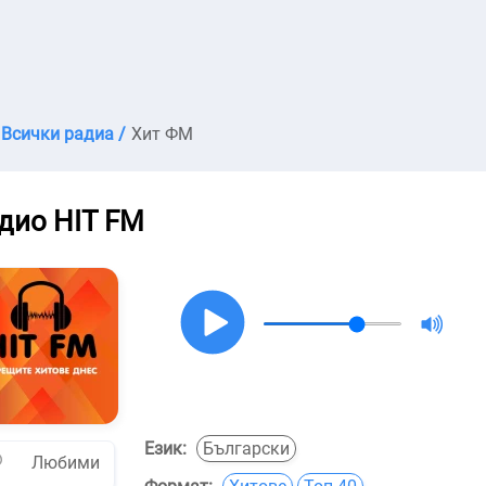
Всички радиа /
Хит ФМ
дио HIT FM
Език:
Български
Любими