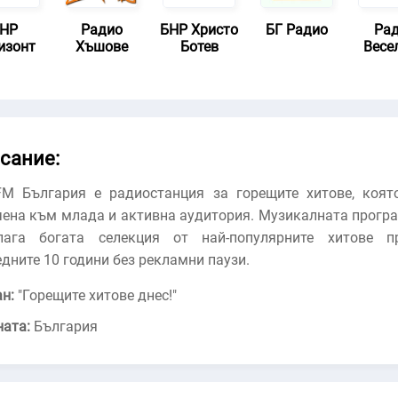
НР
Радио
БНР Христо
БГ Радио
Ра
изонт
Хъшове
Ботев
Весе
сание:
FM България е радиостанция за горещите хитове, коят
чена към млада и активна аудитория. Музикалната прогр
лага богата селекция от най-популярните хитове п
дните 10 години без рекламни паузи.
н:
"
Горещите хитове днес!
"
ната:
България