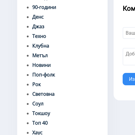
90-години
Ком
Денс
Джаз
Техно
Клубна
Метъл
Новини
Поп-фолк
Из
Рок
Световна
Соул
Токшоу
Топ 40
Хаус