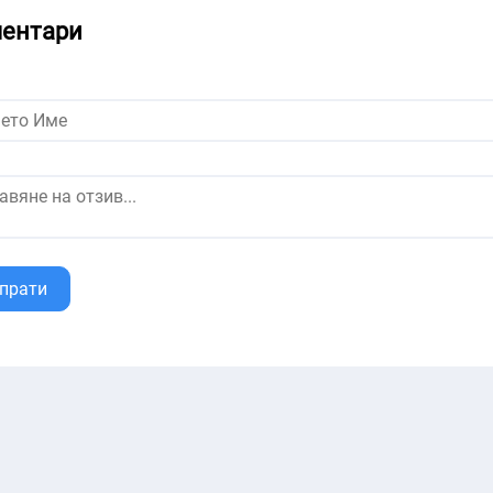
ентари
прати