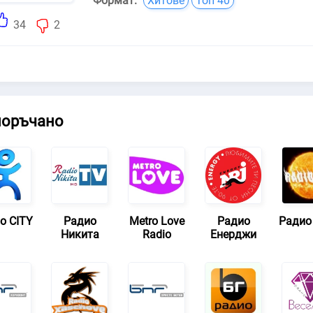
Формат:
Хитове
Топ 40
34
2
поръчано
о CITY
Радио
Metro Love
Радио
Радио
Никита
Radio
Енерджи