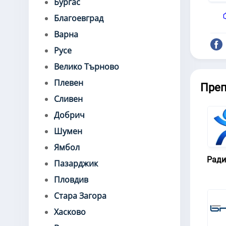
Бургас
Благоевград
Варна
Русе
Велико Търново
Плевен
Пре
Сливен
Добрич
Шумен
Ямбол
Ради
Пазарджик
Пловдив
Стара Загора
Хасково