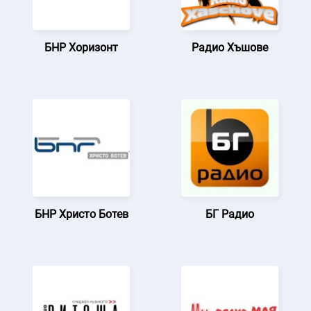
БНР Хоризонт
Радио Хъшове
БНР Христо Ботев
БГ Радио