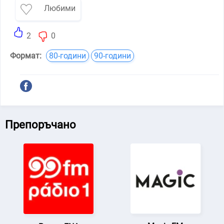
Любими
2
0
Формат:
80-години
90-години
Препоръчано