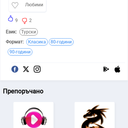
Любими
9
2
Език:
Турски
Формат:
Класика
80-години
90-години
Препоръчано