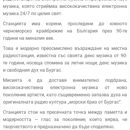
музика, която стриймва висококачествена електронна
музика 24/7 по целия свят.
Станцията има корени, проследени до южното
черноморско крайбрежие на България през 90-те
години на миналия век.
Това е модерно преосмислено възраждане на местна
радиостанция, известна със своята денс музика от 90-
те години, носеща спомена за летни нощи, денс музика
и свободния дух на Бургас.
Мисията е да доставя внимателно подбрана,
висококачествена електронна музика от ново
поколение артисти, като същевременно запазва духа на
оригиналната радио култура „морски бриз от Бургас“.
Станцията стои на пресечната точка между паметта и
модерността — глас за поколение, което вярва, че
творчеството е предназначено да бъде споделяно.