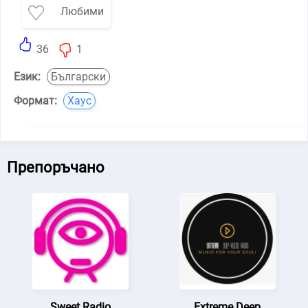
Любими
36
1
Език:
Български
Формат:
Хаус
Препоръчано
Sweet Radio
Extreme Deep