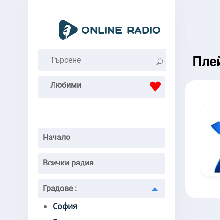
Плей
Любими
Начало
Всички радиа
Градове
:
София